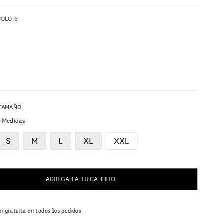
COLOR:
e Medidas
S
M
L
XL
XXL
AGREGAR A TU CARRITO
n gratuita en todos los pedidos