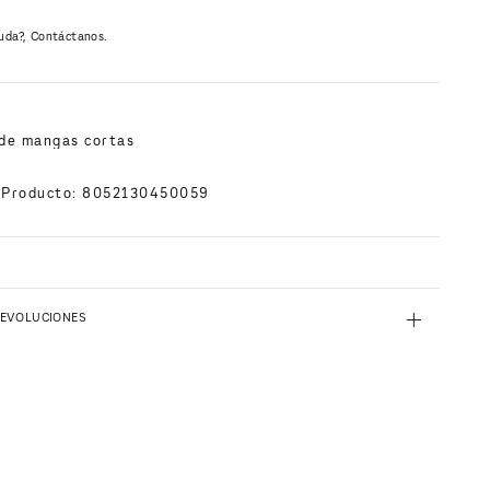
uda?, Contáctanos.
N
 de mangas cortas
 Producto
:
8052130450059
+
DEVOLUCIONES