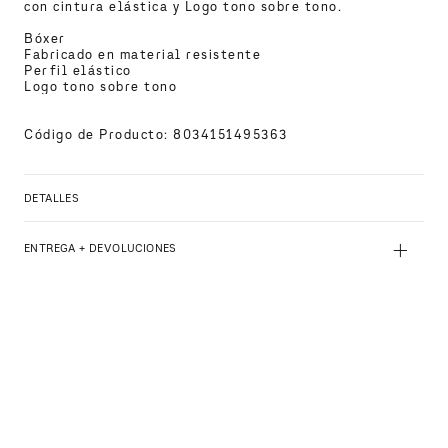
con cintura elástica y Logo tono sobre tono. 

Bóxer 

Fabricado en material resistente 

Perfil elástico 

Logo tono sobre tono
Código de Producto
:
8034151495363
DETALLES
+
ENTREGA + DEVOLUCIONES
PRODUCTOS SIMILARES
Bóxer de baño Armani Exchange