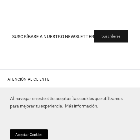
Devoluciones
Ofrecemos un sistema de devoluciones simple para
todos los pedidos. Para más información consulta los
Términos y Condiciones.
Pagos Seguros
Todas las transacciones son completamente seguras
Consulta los
Términos y Condiciones.
Atención al Cliente
Entra en
contacto
para cualquier duda o aclaración. Estamos a tu
disposición.
Al navegar en este sitio aceptas las cookies que utilizamos
para mejorar tu experiencia.
Más información.
Aceptar Cookies