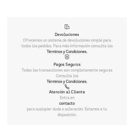
$
1790
.
00
PRODUCTOS SIMILARES
Bóxer de baño Armani Exchange
$
1790
.
00