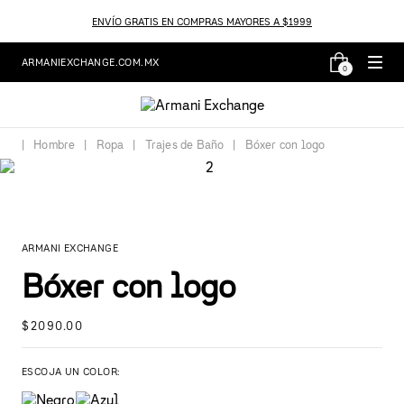
ENVÍO GRATIS EN COMPRAS MAYORES A $1999
ARMANIEXCHANGE.COM.MX
0
Hombre
Ropa
Trajes de Baño
Bóxer con logo
ARMANI EXCHANGE
Bóxer con logo
$
2090
.
00
ESCOJA UN COLOR: