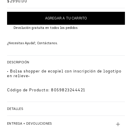
$
2990
.
00
AGREGAR A TU CARRITO
Devolución gratuita en todos los pedidos
¿Necesitas Ayuda?, Contáctanos.
DESCRIPCIÓN
• Bolsa shopper de ecopiel con inscripción de logotipo 
en relieve•
Código de Producto
:
8059823244421
DETALLES
+
ENTREGA + DEVOLUCIONES