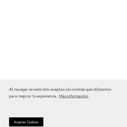
+
ATENCIÓN AL CLIENTE
+
ENTREGA Y DEVOLUCIONES
+
TÉRMINOS Y POLÍTICAS
+
CORPORATIVO
Al navegar en este sitio aceptas las cookies que utilizamos
+
REDES SOCIALES
para mejorar tu experiencia.
Más información.
+
MÉTODOS DE PAGO
Aceptar Cookies