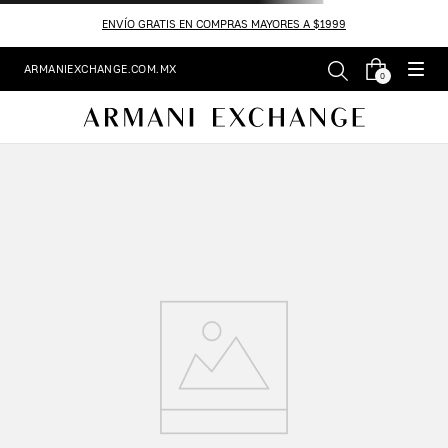
ENVÍO GRATIS EN COMPRAS MAYORES A $1999
ARMANIEXCHANGE.COM.MX
0
Resultado de búsqueda:
camisa-8nzcbdzn10zu9302
¡Lo sentimos! No hemos encontrado la
página que buscaba.