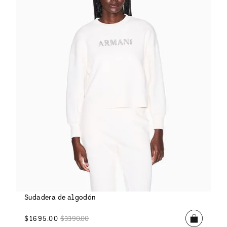
Sudadera de algodón
$
1695
.
00
$
3390
.
00