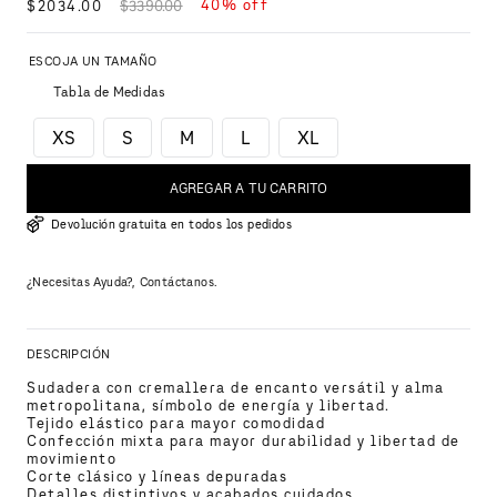
40%
off
$
2034
.
00
$
3390
.
00
Tabla de Medidas
XS
S
M
L
XL
AGREGAR A TU CARRITO
Devolución gratuita en todos los pedidos
¿Necesitas Ayuda?, Contáctanos.
DESCRIPCIÓN
Sudadera con cremallera de encanto versátil y alma 
metropolitana, símbolo de energía y libertad.
Tejido elástico para mayor comodidad
Confección mixta para mayor durabilidad y libertad de 
movimiento
Corte clásico y líneas depuradas
Detalles distintivos y acabados cuidados