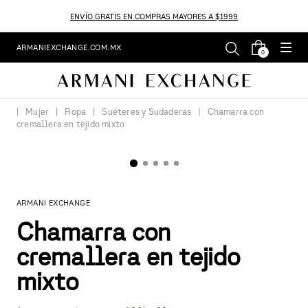
ENVÍO GRATIS EN COMPRAS MAYORES A $1999
ARMANIEXCHANGE.COM.MX
0
Mujer
Ropa
Suéteres y Sudaderas
Chamarra con
cremallera en tejido mixto
ARMANI EXCHANGE
Chamarra con
cremallera en tejido
mixto