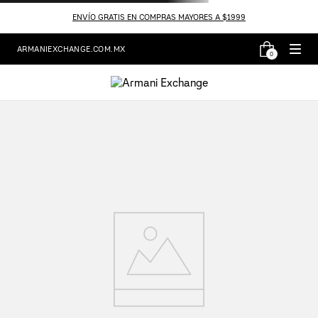
ENVÍO GRATIS EN COMPRAS MAYORES A $1999
ARMANIEXCHANGE.COM.MX
0
Resultado de búsqueda:
chamarraestiloblazer-xw000217af10853u6199
¡Lo sentimos! No hemos encontrado la
página que buscaba.