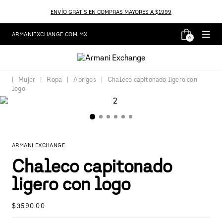
ENVÍO GRATIS EN COMPRAS MAYORES A $1999
ARMANIEXCHANGE.COM.MX
0
Mujer
Ropa
Abrigos
Chaleco capitonado ligero con
logo
ARMANI EXCHANGE
Chaleco capitonado
ligero con logo
$
3590
.
00