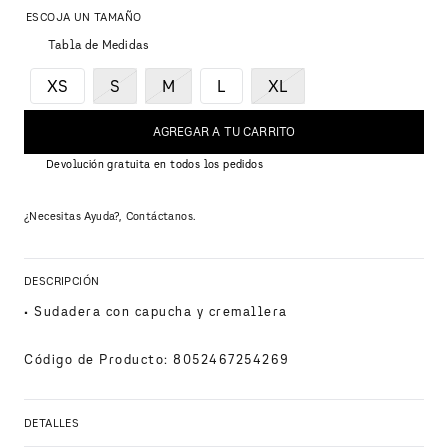
Tabla de Medidas
XS
S
M
L
XL
AGREGAR A TU CARRITO
Devolución gratuita en todos los pedidos
¿Necesitas Ayuda?, Contáctanos.
DESCRIPCIÓN
• Sudadera con capucha y cremallera
Código de Producto
:
8052467254269
DETALLES