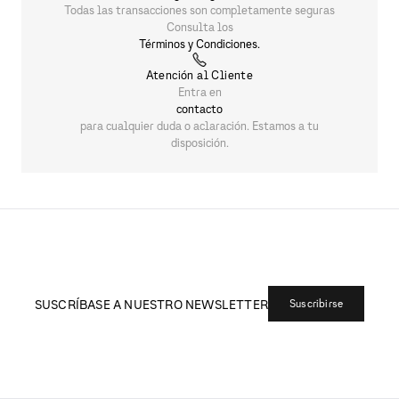
CHAMARRA ARMANI EXCHANGE
$
5590
.
00
Devoluciones
Ofrecemos un sistema de devoluciones simple para
todos los pedidos. Para más información consulta los
Términos y Condiciones.
Pagos Seguros
Todas las transacciones son completamente seguras
Consulta los
Términos y Condiciones.
Atención al Cliente