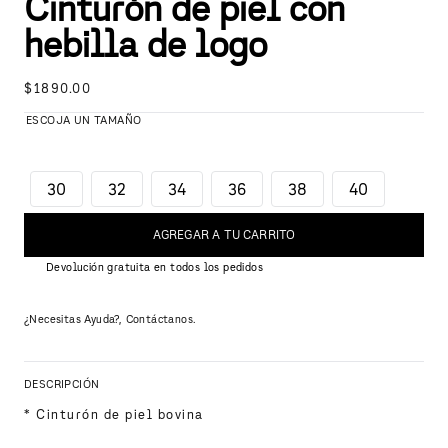
Cinturón de piel con
hebilla de logo
$
1890
.
00
30
32
34
36
38
40
AGREGAR A TU CARRITO
Devolución gratuita en todos los pedidos
¿Necesitas Ayuda?, Contáctanos.
DESCRIPCIÓN
* Cinturón de piel bovina