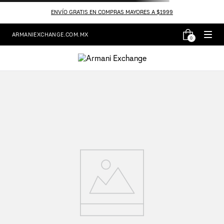
ENVÍO GRATIS EN COMPRAS MAYORES A $1999
ARMANIEXCHANGE.COM.MX
0
Resultado de búsqueda:
gorra-xm000821af13572u8120
¡Lo sentimos! No hemos encontrado la
página que buscaba.