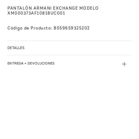
PANTALÓN ARMANI EXCHANGE MODELO 
XM000373AF10818UC001
Código de Producto
:
8059659325202
DETALLES
+
ENTREGA + DEVOLUCIONES
PRODUCTOS SIMILARES
PANTALONES ARMANI EXCHANGE
$
3090
.
00