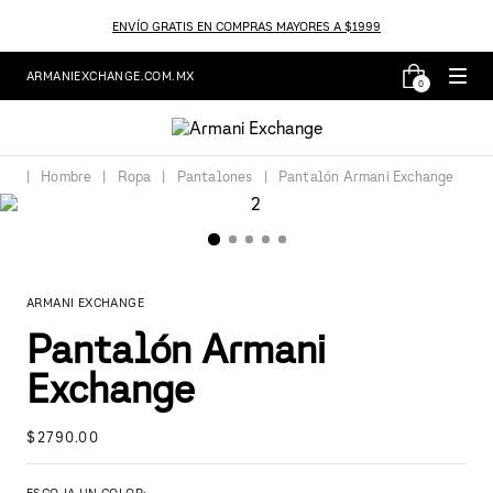
ENVÍO GRATIS EN COMPRAS MAYORES A $1999
ARMANIEXCHANGE.COM.MX
0
Hombre
Ropa
Pantalones
Pantalón Armani Exchange
ARMANI EXCHANGE
Pantalón Armani
Exchange
$
2790
.
00
ESCOJA UN COLOR: