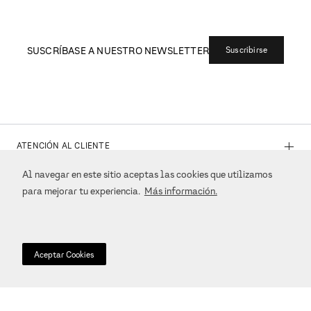
todos los pedidos. Para más información consulta los
Términos y Condiciones.
Pagos Seguros
Todas las transacciones son completamente seguras
Consulta los
Términos y Condiciones.
Atención al Cliente
Entra en
contacto
para cualquier duda o aclaración. Estamos a tu
disposición.
Al navegar en este sitio aceptas las cookies que utilizamos
para mejorar tu experiencia.
Más información.
Aceptar Cookies
SUSCRÍBASE A NUESTRO NEWSLETTER
Suscribirse