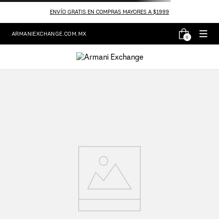
ENVÍO GRATIS EN COMPRAS MAYORES A $1999
ARMANIEXCHANGE.COM.MX
0
Resultado de búsqueda:
pantalonde5bolsillos-xw000128af12855mb001
¡Lo sentimos! No hemos encontrado la
página que buscaba.