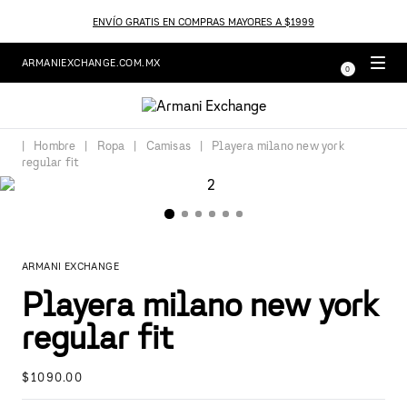
ENVÍO GRATIS EN COMPRAS MAYORES A $1999
ARMANIEXCHANGE.COM.MX
0
Hombre
Ropa
Camisas
Playera milano new york
regular fit
ARMANI EXCHANGE
Playera milano new york
regular fit
$
1090
.
00