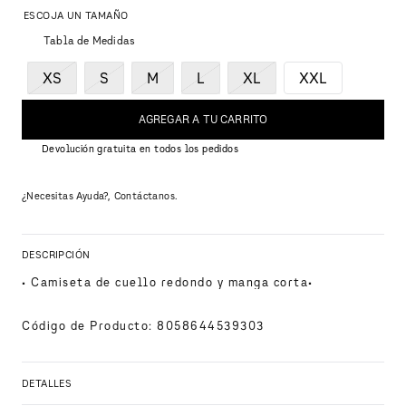
Tabla de Medidas
XS
S
M
L
XL
XXL
AGREGAR A TU CARRITO
Devolución gratuita en todos los pedidos
¿Necesitas Ayuda?, Contáctanos.
DESCRIPCIÓN
• Camiseta de cuello redondo y manga corta•
Código de Producto
:
8058644539303
DETALLES