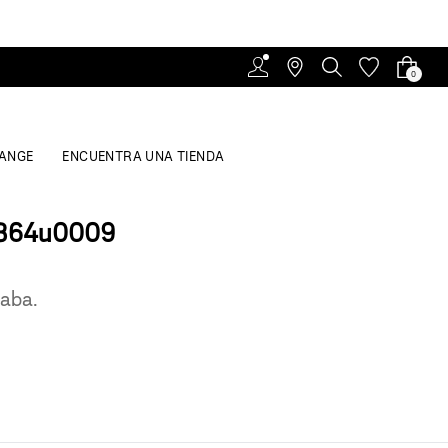
0
ANGE
ENCUENTRA UNA TIENDA
0364u0009
caba.