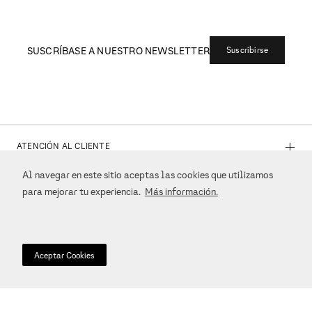
todos los pedidos. Para más información consulta los
Términos y Condiciones.
Pagos Seguros
Todas las transacciones son completamente seguras
Consulta los
Términos y Condiciones.
Atención al Cliente
Entra en
contacto
para cualquier duda o aclaración. Estamos a tu
disposición.
Al navegar en este sitio aceptas las cookies que utilizamos
para mejorar tu experiencia.
Más información.
Aceptar Cookies
SUSCRÍBASE A NUESTRO NEWSLETTER
Suscribirse