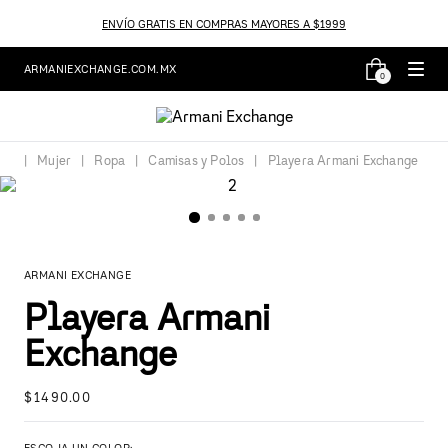
ENVÍO GRATIS EN COMPRAS MAYORES A $1999
ARMANIEXCHANGE.COM.MX
0
Mujer
Ropa
Camisas y Polos
Playera Armani Exchange
ARMANI EXCHANGE
Playera Armani
Exchange
$
1490
.
00
ESCOJA UN COLOR: