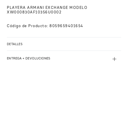
PLAYERA ARMANI EXCHANGE MODELO 
XW000830AF10356U0002
Código de Producto
:
8059659401654
DETALLES
+
ENTREGA + DEVOLUCIONES
PRODUCTOS SIMILARES
PLAYERA ARMANI EXCHANGE
$
1090
.
00