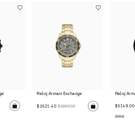
ge
Reloj Armani Exchange
Reloj Arm
$
5149
.
00
$
3521
.
40
$
5869
.
00
único