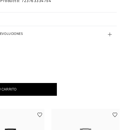
 Producto
:
723763334754
+
DEVOLUCIONES
U CARRITO