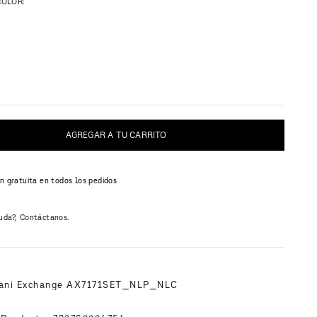
COLOR:
AGREGAR A TU CARRITO
n gratuita en todos los pedidos
uda?, Contáctanos.
N
mani Exchange AX7171SET_NLP_NLC