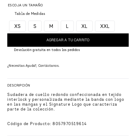
Tabla de Medidas
XS
S
M
L
XL
XXL
AGREGAR A TU CARRITO
Devolución gratuita en todos los pedidos
¿Necesitas Ayuda?, Contáctanos.
DESCRIPCIÓN
Sudadera de cuello redondo confeccionada en tejido 
interlock y personalizada mediante la banda con logo 
en las mangas y el Signature Logo que caracteriza 
parte de la colección.
Código de Producto
:
8057970519614