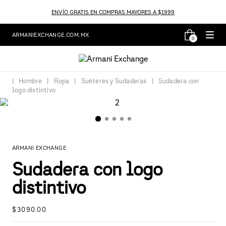
ENVÍO GRATIS EN COMPRAS MAYORES A $1999
ARMANIEXCHANGE.COM.MX
0
Hombre
Ropa
Suéteres y Sudaderas
Sudadera con
logo distintivo
ARMANI EXCHANGE
Sudadera con logo
distintivo
$
3090
.
00