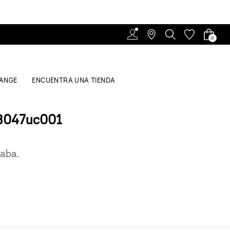
0
ANGE
ENCUENTRA UNA TIENDA
3047uc001
caba.