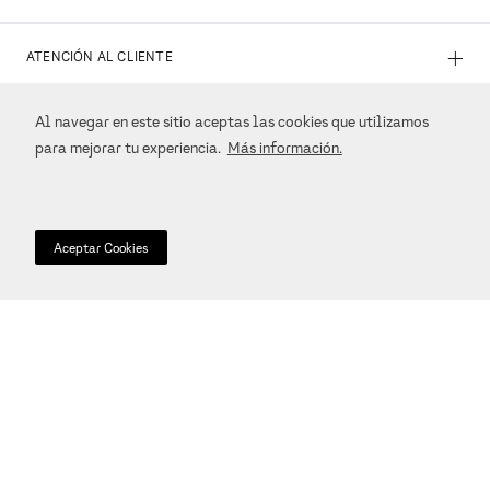
Atención al Cliente
Entra en
contacto
para cualquier duda o aclaración. Estamos a tu
disposición.
Al navegar en este sitio aceptas las cookies que utilizamos
para mejorar tu experiencia.
Más información.
Aceptar Cookies
SUSCRÍBASE A NUESTRO NEWSLETTER
Suscribirse
+
ATENCIÓN AL CLIENTE