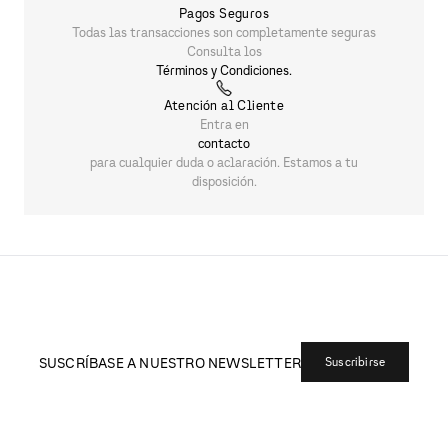
RELOJ CRONÓGRAFO CUARZO A|X SYNC
$
5869
.
00
Devoluciones
Ofrecemos un sistema de devoluciones simple para
todos los pedidos. Para más información consulta los
Términos y Condiciones.
Pagos Seguros
Todas las transacciones son completamente seguras
Consulta los
Términos y Condiciones.