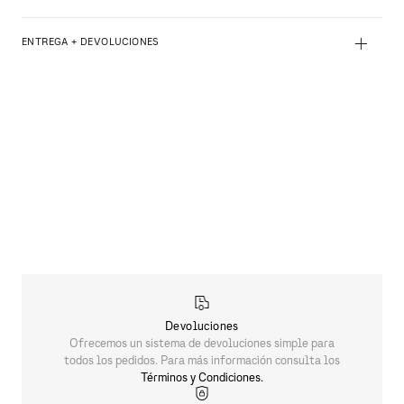
+
ENTREGA + DEVOLUCIONES
PRODUCTOS SIMILARES
RELOJ CRONÓGRAFO CUARZO A|X SYNC
$
5869
.
00
PRODUCTOS SIMILARES