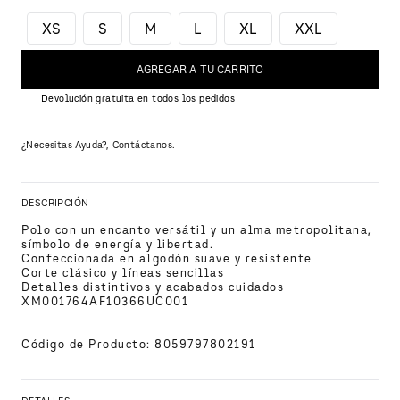
XS
S
M
L
XL
XXL
AGREGAR A TU CARRITO
Devolución gratuita en todos los pedidos
¿Necesitas Ayuda?, Contáctanos.
DESCRIPCIÓN
Polo con un encanto versátil y un alma metropolitana, 
símbolo de energía y libertad.
Confeccionada en algodón suave y resistente
Corte clásico y líneas sencillas
Detalles distintivos y acabados cuidados
XM001764AF10366UC001
Código de Producto
:
8059797802191