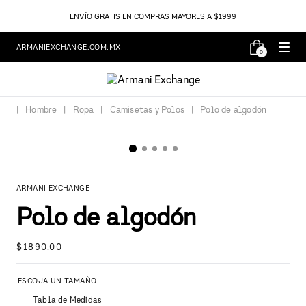
ENVÍO GRATIS EN COMPRAS MAYORES A $1999
ARMANIEXCHANGE.COM.MX
0
Hombre
Ropa
Camisetas y Polos
Polo de algodón
ARMANI EXCHANGE
Polo de algodón
$
1890
.
00
Tabla de Medidas