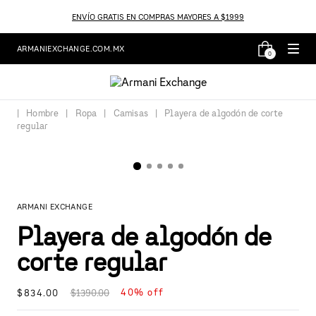
ENVÍO GRATIS EN COMPRAS MAYORES A $1999
ARMANIEXCHANGE.COM.MX
0
Hombre
Ropa
Camisas
Playera de algodón de corte
regular
ARMANI EXCHANGE
Playera de algodón de
corte regular
40%
off
$
834
.
00
$
1390
.
00