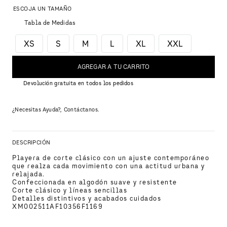
Tabla de Medidas
XS
S
M
L
XL
XXL
AGREGAR A TU CARRITO
Devolución gratuita en todos los pedidos
¿Necesitas Ayuda?, Contáctanos.
DESCRIPCIÓN
Playera de corte clásico con un ajuste contemporáneo 
que realza cada movimiento con una actitud urbana y 
relajada.
Confeccionada en algodón suave y resistente
Corte clásico y líneas sencillas
Detalles distintivos y acabados cuidados
XM002511AF10356F1169