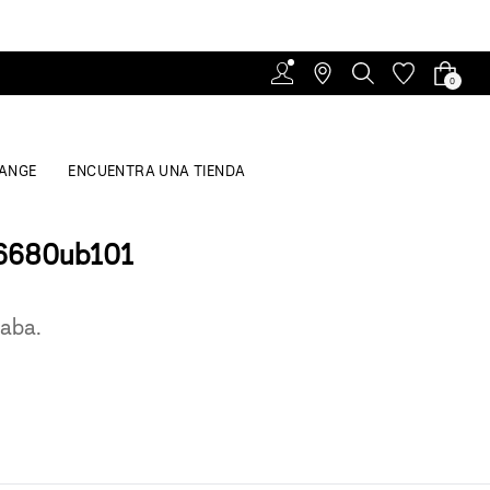
0
ANGE
ENCUENTRA UNA TIENDA
6680ub101
caba.