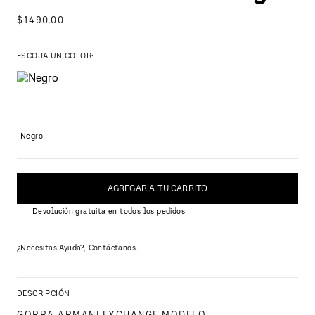
$
1490
.
00
ESCOJA UN COLOR:
Negro
AGREGAR A TU CARRITO
Devolución gratuita en todos los pedidos
¿Necesitas Ayuda?, Contáctanos.
DESCRIPCIÓN
GORRA ARMANI EXCHANGE MODELO 