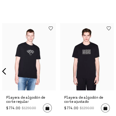
Playera de algodón de
Playera de algodón de
corte regular
corte regular
$
1190
.
00
$
834
.
00
$
1390
.
00