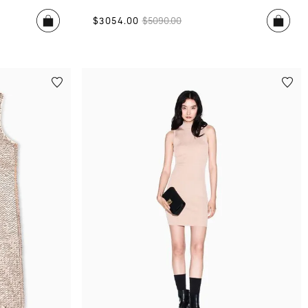
$
3054
.
00
$
5090
.
00