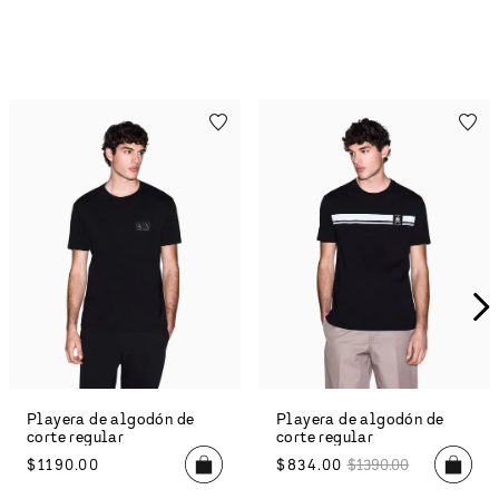
Playera de algodón de
Playera de algodón de
corte regular
corte ajustado
$
834
.
00
$
1390
.
00
$
774
.
00
$
1290
.
00