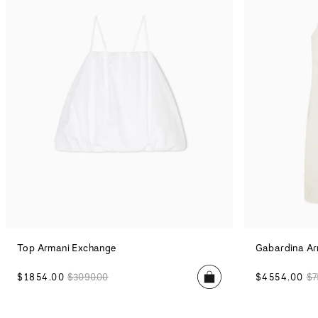
Top Armani Exchange
Gabardina Ar
$
1854
.
00
$
3090
.
00
$
4554
.
00
$
7