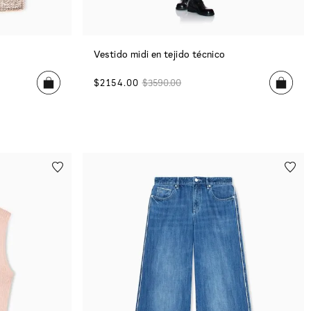
Vestido midi en tejido técnico
$
2154
.
00
$
3590
.
00