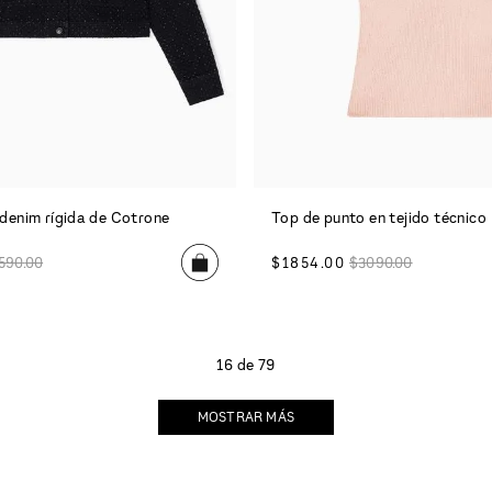
denim rígida de Cotrone
Top de punto en tejido técnico
590
.
00
$
1854
.
00
$
3090
.
00
16 de 79
MOSTRAR MÁS