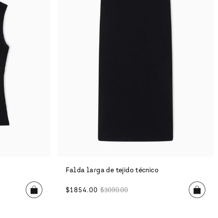
Falda larga de tejido técnico
$
1854
.
00
$
3090
.
00