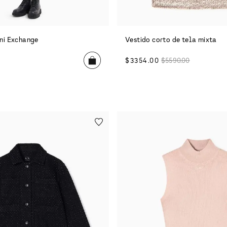
ni Exchange
Vestido corto de tela mixta
$
3354
.
00
$
5590
.
00