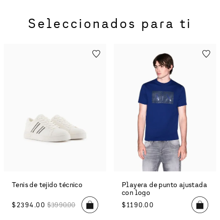
Seleccionados para ti
Tenis con logo en bloques
Playera de algodón de
de color de gamuza
corte regular
ecológica
$
2634
.
00
$
4390
.
00
$
774
.
00
$
1290
.
00