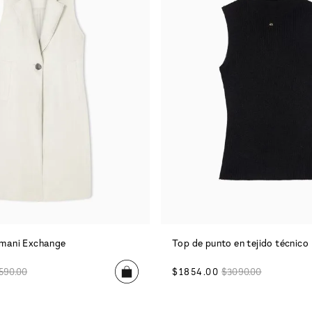
mani Exchange
Top de punto en tejido técnico
590
.
00
$
1854
.
00
$
3090
.
00