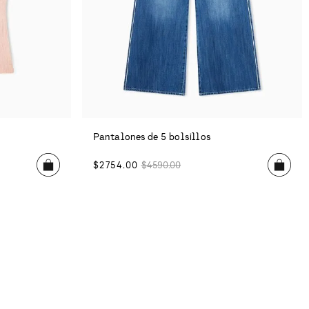
Pantalones de 5 bolsillos
$
2754
.
00
$
4590
.
00