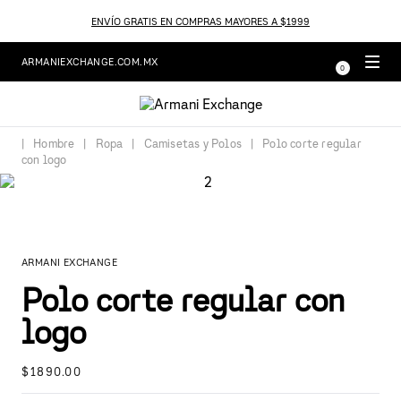
ENVÍO GRATIS EN COMPRAS MAYORES A $1999
ARMANIEXCHANGE.COM.MX
0
Hombre
Ropa
Camisetas y Polos
Polo corte regular
con logo
ARMANI EXCHANGE
Polo corte regular con
logo
$
1890
.
00