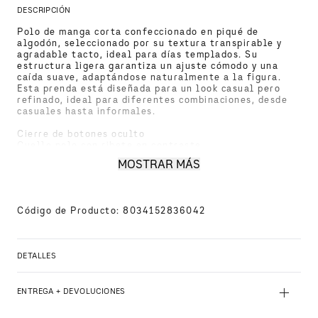
DESCRIPCIÓN
Polo de manga corta confeccionado en piqué de 
algodón, seleccionado por su textura transpirable y 
agradable tacto, ideal para días templados. Su 
estructura ligera garantiza un ajuste cómodo y una 
caída suave, adaptándose naturalmente a la figura. 
Esta prenda está diseñada para un look casual pero 
refinado, ideal para diferentes combinaciones, desde 
casuales hasta informales. 

Cierre de botones oculto 

Cuello polo con ribete en contraste 

Mangas cortas con ribete en contraste 

MOSTRAR MÁS
Aberturas laterales en el bajo 

Corte regular
Código de Producto
:
8034152836042
DETALLES
+
ENTREGA + DEVOLUCIONES