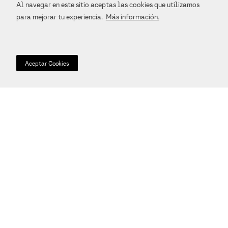
Al navegar en este sitio aceptas las cookies que utilizamos
para mejorar tu experiencia.
Más información.
Aceptar Cookies
Polo de algodón
$
1254
.
00
$
2090
.
00