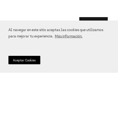
Al navegar en este sitio aceptas las cookies que utilizamos
para mejorar tu experiencia.
Más información.
RELOJ CUARZO
$
2899
.
00
Aceptar Cookies
Devoluciones
Ofrecemos un sistema de devoluciones simple para
todos los pedidos. Para más información consulta los
Términos y Condiciones.