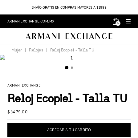
ENVÍO GRATIS EN COMPRAS MAYORES A $1999
ARMANIEXCHANGE.COM.MX
0
Mujer
Relojes
Reloj Ecopiel - Talla TU
ARMANI EXCHANGE
Reloj Ecopiel - Talla TU
$
3479
.
00
AGREGAR A TU CARRITO