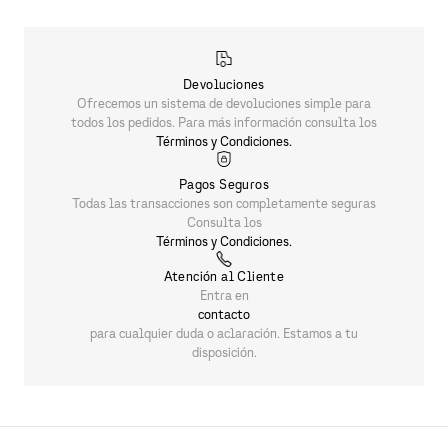
$
2899
.
00
PRODUCTOS SIMILARES