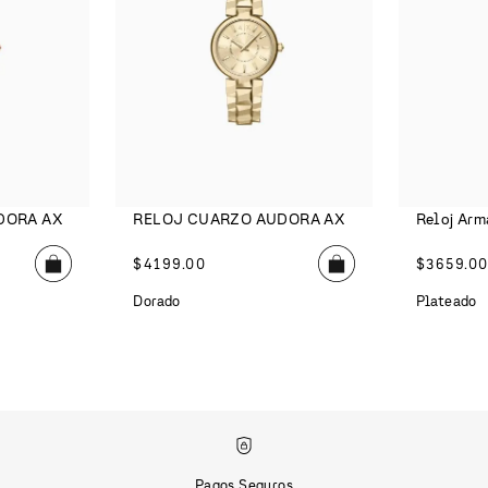
DORA AX
RELOJ CUARZO AUDORA AX
Reloj Arm
$
4199
.
00
$
3659
.
0
Dorado
Plateado
Pagos Seguros