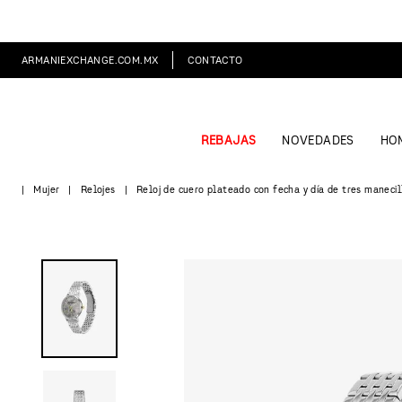
ARMANIEXCHANGE.COM.MX
CONTACTO
REBAJAS
NOVEDADES
HO
Mujer
Relojes
Reloj de cuero plateado con fecha y día de tres manecil