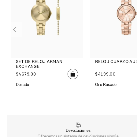
SET DE RELOJ ARMANI
RELOJ CUARZO AU
EXCHANGE
$
4679
.
00
$
4199
.
00
Dorado
Oro Rosado
Devoluciones
Ofrecemos un sistema de devoluciones simple