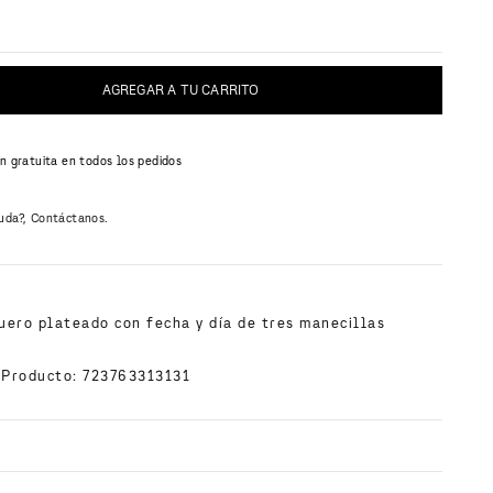
AGREGAR A TU CARRITO
n gratuita en todos los pedidos
uda?, Contáctanos.
N
uero plateado con fecha y día de tres manecillas
 Producto
:
723763313131