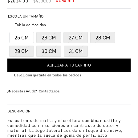
40%
off
$
2634
.
00
$
4390
.
00
Tabla de Medidas
25 CM
26 CM
27 CM
28 CM
29 CM
30 CM
31 CM
AGREGAR A TU CARRITO
Devolución gratuita en todos los pedidos
¿Necesitas Ayuda?, Contáctanos.
DESCRIPCIÓN
Estos tenis de malla y microfibra combinan estilo y 
comodidad con inserciones en contraste de color y 
material. El logo lateral les da un toque distintivo, 
mientras que la suela de goma de perfil alto 