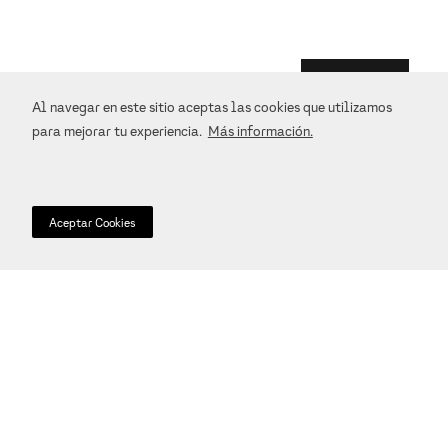
Al navegar en este sitio aceptas las cookies que utilizamos
para mejorar tu experiencia.
Más información.
Tenis de tejido técnico
$
2754
.
00
$
4590
.
00
Aceptar Cookies
Devoluciones
Ofrecemos un sistema de devoluciones simple para
todos los pedidos. Para más información consulta los
Términos y Condiciones.