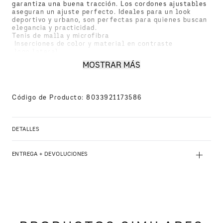
garantiza una buena tracción. Los cordones ajustables 
aseguran un ajuste perfecto. Ideales para un look 
deportivo y urbano, son perfectas para quienes buscan 
elegancia y practicidad.
Tenis de malla y microfibra 
 Inserciones de color y material en contraste 
 logo lateral 
 Suela de goma alta 
MOSTRAR MÁS
 Cordones
XUX090XV276M0017
Código de Producto
:
8033921173586
DETALLES
+
ENTREGA + DEVOLUCIONES