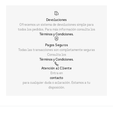
$
2754
.
00
$
4590
.
00
PRODUCTOS SIMILARES