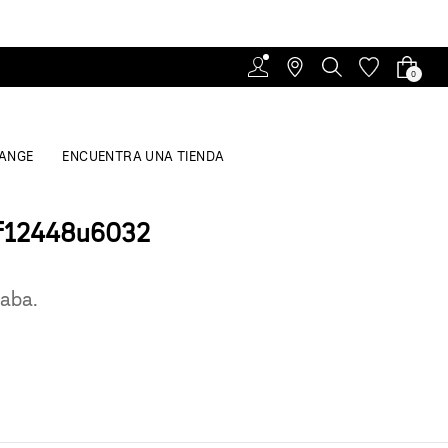
0
ANGE
ENCUENTRA UNA TIENDA
f12448u6032
caba.